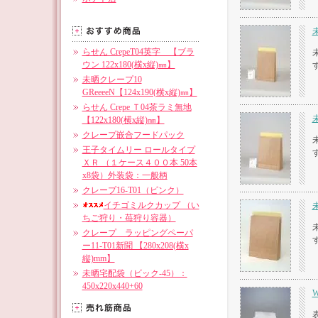
未
らせん CrepeT04英字 【ブラ
ウン 122x180(横x縦)㎜】
未晒クレープ10
GReeeeN【124x190(横x縦)㎜】
らせん Crepe Ｔ04茶ラミ無地
未
【122x180(横x縦)㎜】
クレープ嵌合フードパック
王子タイムリー ロールタイプ
ＸＲ （１ケース４００本 50本
x8袋）外装袋：一般柄
クレープ16-T01（ピンク）
イチゴミルクカップ （い
ちご狩り・苺狩り容器）
クレープ ラッピングペーパ
ー11-T01新聞 【280x208(横x
縦)mm】
未晒宅配袋（ビック-45）：
450x220x440+60
W