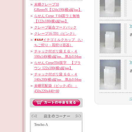
未晒クレープ10
GReeeeN【124x190(横x縦)㎜】
らせん Crepe Ｔ04茶ラミ無地
【122x180(横x縦)㎜】
W
クレープ嵌合フードパック
クレープ16-T01（ピンク）
イチゴミルクカップ （い
ちご狩り・苺狩り容器）
チャック付ポリ袋 ＥＧ－４
100x140(横x縦)㎜、厚み0.04㎜
W
らせん CrepeT04英字 【ブラ
ウン 122x180(横x縦)㎜】
チャック付ポリ袋 ＧＧ－４
140x200(横x縦)㎜、厚み0.04㎜
未晒宅配袋（ビック-45）：
450x220x440+60
Tencho-A