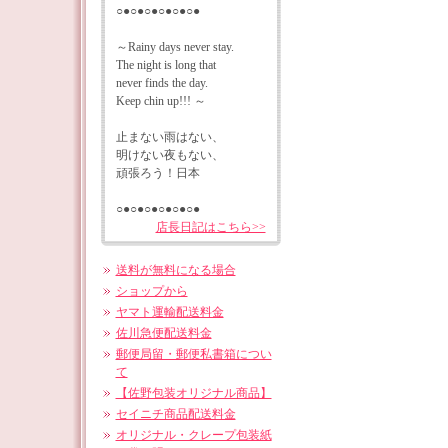
○●○●○●○●○●○●
～Rainy days never stay.
The night is long that
never finds the day.
Keep chin up!!! ～
止まない雨はない、
明けない夜もない、
頑張ろう！日本
○●○●○●○●○●○●
店長日記はこちら>>
送料が無料になる場合
ショップから
ヤマト運輸配送料金
佐川急便配送料金
郵便局留・郵便私書箱につい
て
【佐野包装オリジナル商品】
セイニチ商品配送料金
オリジナル・クレープ包装紙