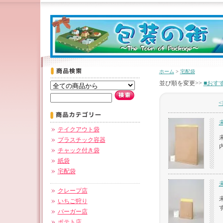
ホーム
>
宅配袋
並び順を変更>>
■おす
未
テイクアウト袋
プラスチック容器
チャック付き袋
紙袋
宅配袋
未
クレープ店
いちご狩り
バーガー店
ポテト店