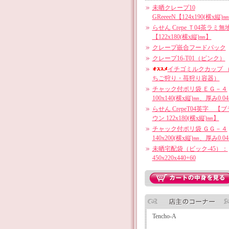
未晒クレープ10
GReeeeN【124x190(横x縦)
らせん Crepe Ｔ04茶ラミ無
【122x180(横x縦)㎜】
クレープ嵌合フードパック
クレープ16-T01（ピンク）
イチゴミルクカップ 
ちご狩り・苺狩り容器）
チャック付ポリ袋 ＥＧ－４
100x140(横x縦)㎜、厚み0.0
らせん CrepeT04英字 【ブ
ウン 122x180(横x縦)㎜】
チャック付ポリ袋 ＧＧ－４
140x200(横x縦)㎜、厚み0.0
未晒宅配袋（ビック-45）：
450x220x440+60
Tencho-A