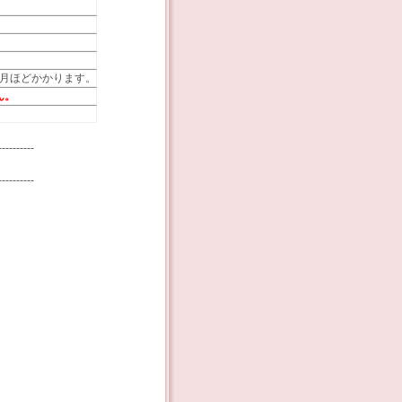
月ほどかかります。
ん。
----------
----------