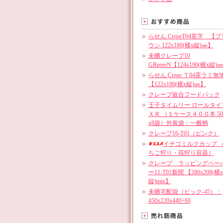
らせん CrepeT04英字 【ブ
ウン 122x180(横x縦)㎜】
未晒クレープ10
GReeeeN【124x190(横x縦)
らせん Crepe Ｔ04茶ラミ無
【122x180(横x縦)㎜】
クレープ嵌合フードパック
王子タイムリー ロールタイ
ＸＲ （１ケース４００本 5
x8袋）外装袋：一般柄
クレープ16-T01（ピンク）
イチゴミルクカップ 
ちご狩り・苺狩り容器）
クレープ ラッピングペー
ー11-T01新聞 【280x208(横x
縦)mm】
未晒宅配袋（ビック-45）：
450x220x440+60