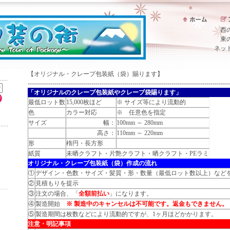
西
東
ネッ
【オリジナル・クレープ包装紙（袋）賜ります】
--------------------------------------------------------------------------------------------------
「オリジナルのクレープ包装紙やクレープ袋賜ります」
最低ロット数
15,000枚ほど
※ サイズ等により流動的
色
カラー対応
※ 任意色を指定
サイズ
幅：
100mm ～ 280mm
高さ：
110mm ～ 220mm
形
楕円・長方形
紙質
未晒クラフト・片艶クラフト・晒クラフト・PEラミ
オリジナル・クレープ包装紙（袋）作成の流れ
①
デザイン・色数・サイズ・髪質・形・数量（最低ロット数以上）など
②
見積もりを提示
③
注文の場合、「
全額前払い
」になります。
④
製造開始
※ 製造中のキャンセルは不可能です。返金もできません。
⑤
製造期間は枚数などにより流動的ですが、1ヶ月ほどかかります。
注意・明記事項