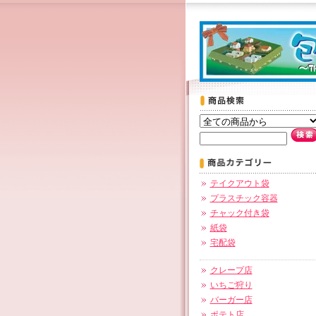
テイクアウト袋
プラスチック容器
チャック付き袋
紙袋
宅配袋
クレープ店
いちご狩り
バーガー店
ポテト店