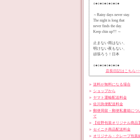
○●○●○●○●○●○●
～Rainy days never stay.
The night is long that
never finds the day.
Keep chin up!!! ～
止まない雨はない、
明けない夜もない、
頑張ろう！日本
○●○●○●○●○●○●
店長日記はこちら>>
送料が無料になる場合
ショップから
ヤマト運輸配送料金
佐川急便配送料金
郵便局留・郵便私書箱につ
て
【佐野包装オリジナル商品
セイニチ商品配送料金
オリジナル・クレープ包装