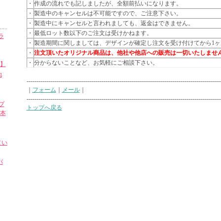
・
作成の流れでも記しましたが、全額前払いになります。
・
製造中のキャンセルは不可能ですので、ご注意下さい。
・
製造中にキャンセルと言われましても、返金はできません。
・
最低ロット数以下のご注文は受けかねます。
ラ
・
製造期間に関しましては、デザインが確定し注文を受け付けてから1ヶ
・
注文頂いたオリジナル商品は、他社や他店への販売は一切いたしませ
・
分からないことなど、お気軽にご相談下さい。
㎜】
地
--------------------------------------------------------------------------------------------------
｜
フォーム
｜
メール
｜
--------------------------------------------------------------------------------------------------
プ
トップへ戻る
0本
（い
パ