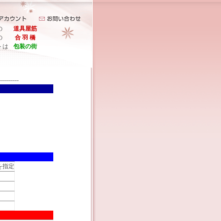
の
道具屋筋
の
合 羽 橋
トは
包装の街
----------
を指定