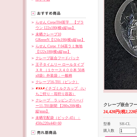
らせん CrepeT04英字 【ブラ
ウン 122x180(横x縦)㎜】
未晒クレープ10
GReeeeN【124x190(横x縦)㎜】
らせん Crepe Ｔ04茶ラミ無地
【122x180(横x縦)㎜】
クレープ嵌合フードパック
王子タイムリー ロールタイプ
ＸＲ （１ケース４００本 50本
x8袋）外装袋：一般柄
クレープ16-T01（ピンク）
イチゴミルクカップ （い
ちご狩り・苺狩り容器）
クレープ ラッピングペーパ
クレープ嵌合フ
ー11-T01新聞 【280x208(横x
縦)mm】
24,420円(税2,220
未晒宅配袋（ビック-45）：
450x220x440+60
型番
SH-CL
購入数