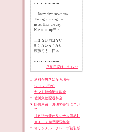
○●○●○●○●○●○●
～Rainy days never stay.
The night is long that
never finds the day.
Keep chin up!!! ～
止まない雨はない、
明けない夜もない、
頑張ろう！日本
○●○●○●○●○●○●
店長日記はこちら>>
送料が無料になる場合
ショップから
ヤマト運輸配送料金
佐川急便配送料金
郵便局留・郵便私書箱につい
て
【佐野包装オリジナル商品】
セイニチ商品配送料金
オリジナル・クレープ包装紙