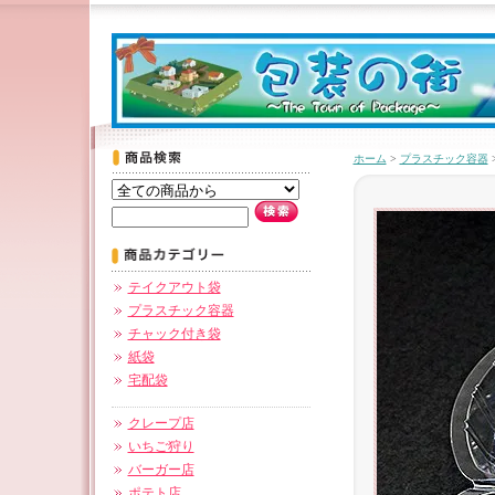
ホーム
>
プラスチック容器
テイクアウト袋
プラスチック容器
チャック付き袋
紙袋
宅配袋
クレープ店
いちご狩り
バーガー店
ポテト店