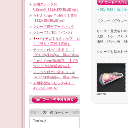
未晒クレープ10
GReeeeN【124x190(横x縦)㎜】
›› 特定商取引法に基
らせん Crepe Ｔ04茶ラミ無地
【122x180(横x縦)㎜】
【クレープ嵌合フー
クレープ嵌合フードパック
サイズ：最大幅110m
クレープ16-T01（ピンク）
入数：１ケース６０
イチゴミルクカップ （い
価格：@\37.-/枚（
ちご狩り・苺狩り容器）
チャック付ポリ袋 ＥＧ－４
クレープを型崩れせ
100x140(横x縦)㎜、厚み0.04㎜
らせん CrepeT04英字 【ブラ
ウン 122x180(横x縦)㎜】
チャック付ポリ袋 ＧＧ－４
140x200(横x縦)㎜、厚み0.04㎜
未晒宅配袋（ビック-45）：
450x220x440+60
Tencho-A