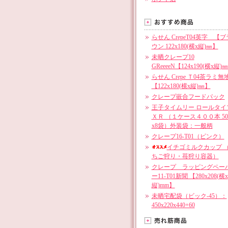
らせん CrepeT04英字 【ブ
ウン 122x180(横x縦)㎜】
未晒クレープ10
GReeeeN【124x190(横x縦)
らせん Crepe Ｔ04茶ラミ無
【122x180(横x縦)㎜】
クレープ嵌合フードパック
王子タイムリー ロールタイ
ＸＲ （１ケース４００本 5
x8袋）外装袋：一般柄
クレープ16-T01（ピンク）
イチゴミルクカップ 
ちご狩り・苺狩り容器）
クレープ ラッピングペー
ー11-T01新聞 【280x208(横x
縦)mm】
未晒宅配袋（ビック-45）：
450x220x440+60