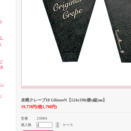
ラ
㎜】
地
プ
0本
（い
パ
未晒クレープ10 GReeeeN【124x190(横x縦)㎜】
19,778円(税1,798円)
型番
210064
購入数
ケース