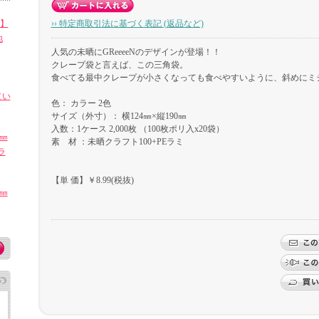
㎜】
›› 特定商取引法に基づく表記 (返品など)
地
人気の未晒にGReeeeNのデザインが登場！！
クレープ袋と言えば、この三角袋。
食べてる最中クレープが小さくなっても食べやすいように、斜めにミ
（い
色： カラー 2色
サイズ（外寸）： 横124㎜×縦190㎜
入数：1ケース 2,000枚 （100枚ポリ入x20袋）
4㎜
素 材 ：未晒クラフト100+PEラミ
ラ
【単 価】￥8.99(税抜)
4㎜