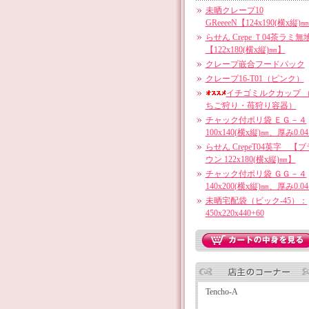
未晒クレープ10
GReeeeN【124x190(横x縦)
らせん Crepe Ｔ04茶ラミ無
【122x180(横x縦)㎜】
クレープ嵌合フードパック
クレープ16-T01（ピンク）
イチゴミルクカップ 
ちご狩り・苺狩り容器）
チャック付ポリ袋 ＥＧ－４
100x140(横x縦)㎜、厚み0.0
らせん CrepeT04英字 【ブ
ウン 122x180(横x縦)㎜】
チャック付ポリ袋 ＧＧ－４
140x200(横x縦)㎜、厚み0.0
未晒宅配袋（ビック-45）：
450x220x440+60
Tencho-A