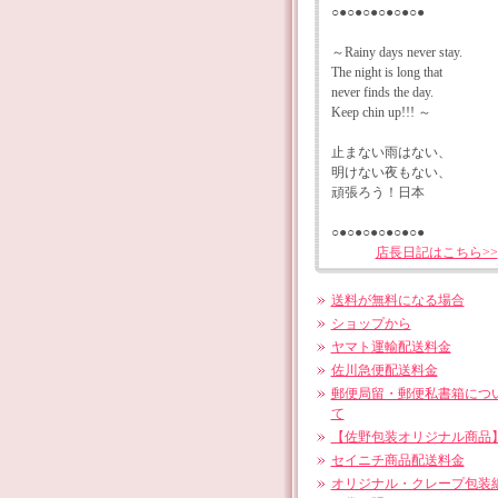
○●○●○●○●○●○●
～Rainy days never stay.
The night is long that
never finds the day.
Keep chin up!!! ～
止まない雨はない、
明けない夜もない、
頑張ろう！日本
○●○●○●○●○●○●
店長日記はこちら>>
送料が無料になる場合
ショップから
ヤマト運輸配送料金
佐川急便配送料金
郵便局留・郵便私書箱につ
て
【佐野包装オリジナル商品
セイニチ商品配送料金
オリジナル・クレープ包装