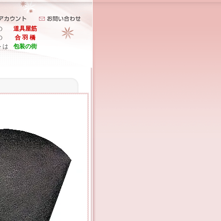
の
道具屋筋
の
合 羽 橋
トは
包装の街