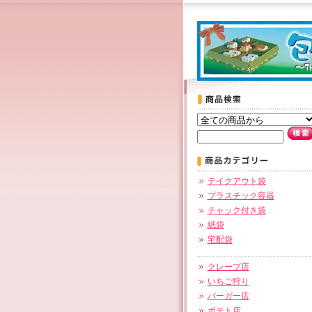
テイクアウト袋
プラスチック容器
チャック付き袋
紙袋
宅配袋
クレープ店
いちご狩り
バーガー店
ポテト店