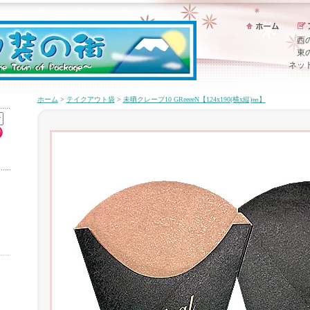
西
東
ネッ
ホーム
>
テイクアウト袋
>
未晒クレープ10 GReeeeN【124x190(横x縦)㎜】