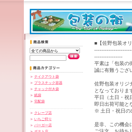
■【佐野包装オ
---------------------
----------------
平素は「包装の街～
誠に有難うござ
テイクアウト袋
プラスチック容器
佐野包装オリジ
チャック付き袋
となっておりま
紙袋
平日（土日・祝
宅配袋
即日出荷可能と
※ 土日・祝日
クレープ店
いちご狩り
是非、この機会
バーガー店
ご注文、お待ち
ポテト店