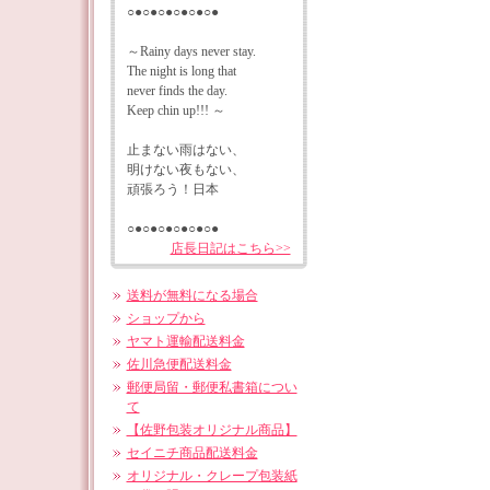
○●○●○●○●○●○●
～Rainy days never stay.
The night is long that
never finds the day.
Keep chin up!!! ～
止まない雨はない、
明けない夜もない、
頑張ろう！日本
○●○●○●○●○●○●
店長日記はこちら>>
送料が無料になる場合
ショップから
ヤマト運輸配送料金
佐川急便配送料金
郵便局留・郵便私書箱につい
て
【佐野包装オリジナル商品】
セイニチ商品配送料金
オリジナル・クレープ包装紙