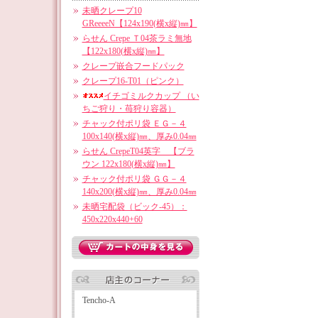
未晒クレープ10
GReeeeN【124x190(横x縦)㎜】
らせん Crepe Ｔ04茶ラミ無地
【122x180(横x縦)㎜】
クレープ嵌合フードパック
クレープ16-T01（ピンク）
イチゴミルクカップ （い
ちご狩り・苺狩り容器）
チャック付ポリ袋 ＥＧ－４
100x140(横x縦)㎜、厚み0.04㎜
らせん CrepeT04英字 【ブラ
ウン 122x180(横x縦)㎜】
チャック付ポリ袋 ＧＧ－４
140x200(横x縦)㎜、厚み0.04㎜
未晒宅配袋（ビック-45）：
450x220x440+60
Tencho-A