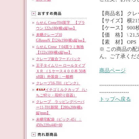
【商品名】 ク
【サイズ】 横215
らせん CrepeT04英字 【ブラ
【ケース】 900
ウン 122x180(横x縦)㎜】
【価 格】 \ 21,5
未晒クレープ10
GReeeeN【124x190(横x縦)㎜】
【素 材】 OPS
らせん Crepe Ｔ04茶ラミ無地
※ この商品の
【122x180(横x縦)㎜】
ん。ご了承くだ
クレープ嵌合フードパック
王子タイムリー ロールタイプ
商品ページ
ＸＲ （１ケース４００本 50本
x8袋）外装袋：一般柄
クレープ16-T01（ピンク）
---------------------
イチゴミルクカップ （い
----------------
ちご狩り・苺狩り容器）
トップへ戻る
クレープ ラッピングペーパ
ー11-T01新聞 【280x208(横x
縦)mm】
未晒宅配袋（ビック-45）：
450x220x440+60