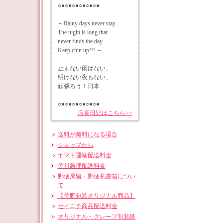
○●○●○●○●○●○●
～Rainy days never stay.
The night is long that
never finds the day.
Keep chin up!!! ～
止まない雨はない、
明けない夜もない、
頑張ろう！日本
○●○●○●○●○●○●
店長日記はこちら>>
送料が無料になる場合
ショップから
ヤマト運輸配送料金
佐川急便配送料金
郵便局留・郵便私書箱につい
て
【佐野包装オリジナル商品】
セイニチ商品配送料金
オリジナル・クレープ包装紙