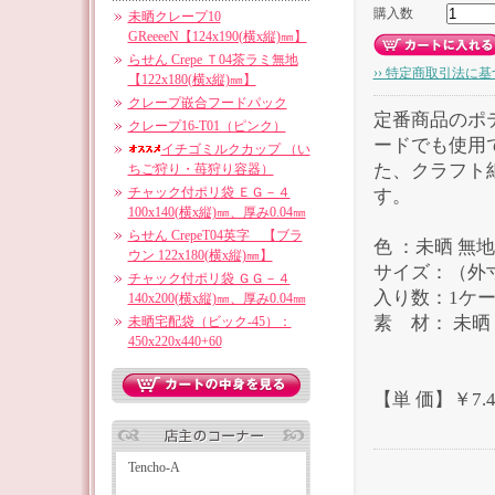
購入数
未晒クレープ10
GReeeeN【124x190(横x縦)㎜】
らせん Crepe Ｔ04茶ラミ無地
›› 特定商取引法に基
【122x180(横x縦)㎜】
クレープ嵌合フードパック
定番商品のポ
クレープ16-T01（ピンク）
ードでも使用
イチゴミルクカップ （い
た、クラフト
ちご狩り・苺狩り容器）
チャック付ポリ袋 ＥＧ－４
す。
100x140(横x縦)㎜、厚み0.04㎜
らせん CrepeT04英字 【ブラ
色 ：未晒 無地
ウン 122x180(横x縦)㎜】
サイズ：（外寸
チャック付ポリ袋 ＧＧ－４
入り数：1ケース 
140x200(横x縦)㎜、厚み0.04㎜
素 材： 未晒 1
未晒宅配袋（ビック-45）：
450x220x440+60
【単 価】￥7.4
Tencho-A