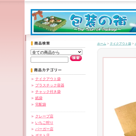
ホーム
>
テイクアウト袋
>
テイクアウト袋
プラスチック容器
チャック付き袋
紙袋
宅配袋
クレープ店
いちご狩り
バーガー店
ポテト店