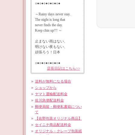
○●○●○●○●○●○●
～Rainy days never stay.
The night is long that
never finds the day.
Keep chin up!!! ～
止まない雨はない、
明けない夜もない、
頑張ろう！日本
○●○●○●○●○●○●
店長日記はこちら>>
送料が無料になる場合
ショップから
ヤマト運輸配送料金
佐川急便配送料金
郵便局留・郵便私書箱につい
て
【佐野包装オリジナル商品】
セイニチ商品配送料金
オリジナル・クレープ包装紙