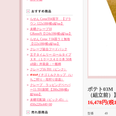
らせん CrepeT04英字 【ブラ
ウン 122x180(横x縦)㎜】
未晒クレープ10
GReeeeN【124x190(横x縦)㎜】
らせん Crepe Ｔ04茶ラミ無地
【122x180(横x縦)㎜】
クレープ嵌合フードパック
王子タイムリー ロールタイプ
ＸＲ （１ケース４００本 50本
x8袋）外装袋：一般柄
クレープ16-T01（ピンク）
イチゴミルクカップ （い
ちご狩り・苺狩り容器）
クレープ ラッピングペーパ
ポテト03M
ー11-T01新聞 【280x208(横x
（組立前）
縦)mm】
未晒宅配袋（ビック-45）：
16,478円(税1
450x220x440+60
型番
49