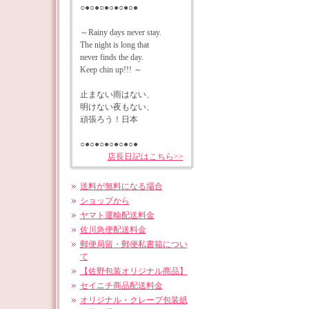
○●○●○●○●○●○●
～Rainy days never stay.
The night is long that
never finds the day.
Keep chin up!!! ～
止まない雨はない、
明けない夜もない、
頑張ろう！日本
○●○●○●○●○●○●
店長日記はこちら>>
送料が無料になる場合
ショップから
ヤマト運輸配送料金
佐川急便配送料金
郵便局留・郵便私書箱につい
て
【佐野包装オリジナル商品】
セイニチ商品配送料金
オリジナル・クレープ包装紙