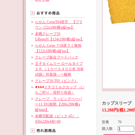
らせん CrepeT04英字 【ブラ
ウン 122x180(横x縦)㎜】
未晒クレープ10
GReeeeN【124x190(横x縦)㎜】
らせん Crepe Ｔ04茶ラミ無地
【122x180(横x縦)㎜】
クレープ嵌合フードパック
王子タイムリー ロールタイプ
ＸＲ （１ケース４００本 50本
x8袋）外装袋：一般柄
クレープ16-T01（ピンク）
イチゴミルクカップ （い
ちご狩り・苺狩り容器）
クレープ ラッピングペーパ
カップスリーブ T
ー11-T01新聞 【280x208(横x
縦)mm】
13,288円(税1,208
未晒宅配袋（ビック-45）：
450x220x440+60
型番
76
購入数