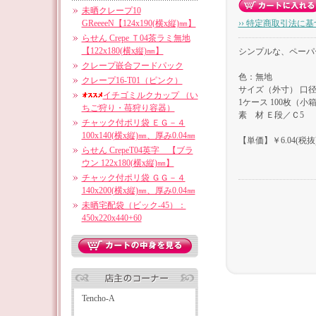
未晒クレープ10
GReeeeN【124x190(横x縦)㎜】
›› 特定商取引法に基
らせん Crepe Ｔ04茶ラミ無地
【122x180(横x縦)㎜】
シンプルな、ペーパ
クレープ嵌合フードパック
色：無地
クレープ16-T01（ピンク）
サイズ（外寸） 口径1
イチゴミルクカップ （い
1ケース 100枚（小箱
ちご狩り・苺狩り容器）
素 材 Ｅ段／Ｃ5
チャック付ポリ袋 ＥＧ－４
100x140(横x縦)㎜、厚み0.04㎜
【単価】￥6.04(税抜
らせん CrepeT04英字 【ブラ
ウン 122x180(横x縦)㎜】
チャック付ポリ袋 ＧＧ－４
140x200(横x縦)㎜、厚み0.04㎜
未晒宅配袋（ビック-45）：
450x220x440+60
Tencho-A