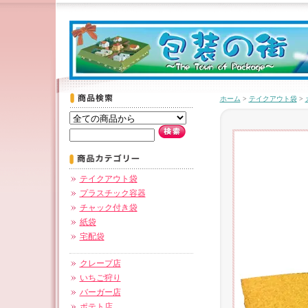
ホーム
>
テイクアウト袋
>
テイクアウト袋
プラスチック容器
チャック付き袋
紙袋
宅配袋
クレープ店
いちご狩り
バーガー店
ポテト店