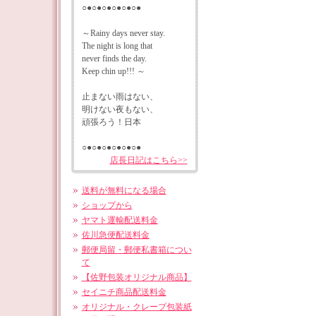
○●○●○●○●○●○●
～Rainy days never stay.
The night is long that
never finds the day.
Keep chin up!!! ～
止まない雨はない、
明けない夜もない、
頑張ろう！日本
○●○●○●○●○●○●
店長日記はこちら>>
送料が無料になる場合
ショップから
ヤマト運輸配送料金
佐川急便配送料金
郵便局留・郵便私書箱につい
て
【佐野包装オリジナル商品】
セイニチ商品配送料金
オリジナル・クレープ包装紙