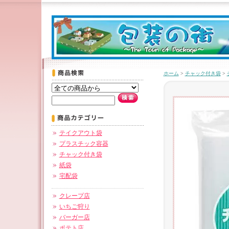
ホーム
>
チャック付き袋
>
テイクアウト袋
プラスチック容器
チャック付き袋
紙袋
宅配袋
クレープ店
いちご狩り
バーガー店
ポテト店