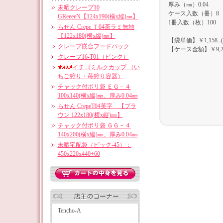
厚み（㎜）0.04
未晒クレープ10
ケース入数（冊）8
GReeeeN【124x190(横x縦)㎜】
1冊入数（枚）100
らせん Crepe Ｔ04茶ラミ無地
【122x180(横x縦)㎜】
【袋単価】￥1,158.-
クレープ嵌合フードパック
【ケース金額】￥9,26
クレープ16-T01（ピンク）
イチゴミルクカップ （い
ちご狩り・苺狩り容器）
チャック付ポリ袋 ＥＧ－４
100x140(横x縦)㎜、厚み0.04㎜
らせん CrepeT04英字 【ブラ
ウン 122x180(横x縦)㎜】
チャック付ポリ袋 ＧＧ－４
140x200(横x縦)㎜、厚み0.04㎜
未晒宅配袋（ビック-45）：
450x220x440+60
Tencho-A