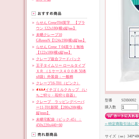
らせん CrepeT04英字 【ブラ
ウン 122x180(横x縦)㎜】
未晒クレープ10
GReeeeN【124x190(横x縦)㎜】
らせん Crepe Ｔ04茶ラミ無地
【122x180(横x縦)㎜】
クレープ嵌合フードパック
王子タイムリー ロールタイプ
ＸＲ （１ケース４００本 50本
x8袋）外装袋：一般柄
クレープ16-T01（ピンク）
イチゴミルクカップ （い
ちご狩り・苺狩り容器）
型番
SDB0092
クレープ ラッピングペーパ
購入数
ー11-T01新聞 【280x208(横x
縦)mm】
未晒宅配袋（ビック-45）：
›› 特定商取引法に基
450x220x440+60
サイズ（㎜）340*48