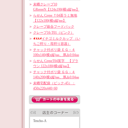
未晒クレープ10
GReeeeN【124x190(横x縦)㎜】
らせん Crepe Ｔ04茶ラミ無地
【122x180(横x縦)㎜】
クレープ嵌合フードパック
クレープ16-T01（ピンク）
イチゴミルクカップ （い
ちご狩り・苺狩り容器）
チャック付ポリ袋 ＥＧ－４
100x140(横x縦)㎜、厚み0.04㎜
らせん CrepeT04英字 【ブラ
ウン 122x180(横x縦)㎜】
チャック付ポリ袋 ＧＧ－４
140x200(横x縦)㎜、厚み0.04㎜
未晒宅配袋（ビック-45）：
450x220x440+60
Tencho-A