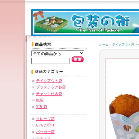
ホーム
>
テイクアウト袋
>
テイクアウト袋
プラスチック容器
チャック付き袋
紙袋
宅配袋
クレープ店
いちご狩り
バーガー店
ポテト店