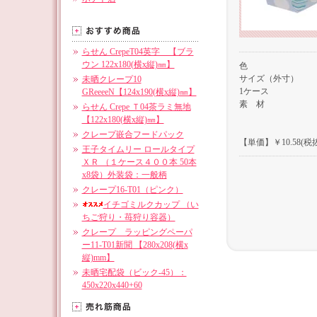
らせん CrepeT04英字 【ブラ
ウン 122x180(横x縦)㎜】
色
サイズ（外寸）
未晒クレープ10
1ケース
GReeeeN【124x190(横x縦)㎜】
素 材
らせん Crepe Ｔ04茶ラミ無地
【122x180(横x縦)㎜】
クレープ嵌合フードパック
【単価】￥10.58(税抜
王子タイムリー ロールタイプ
ＸＲ （１ケース４００本 50本
x8袋）外装袋：一般柄
クレープ16-T01（ピンク）
イチゴミルクカップ （い
ちご狩り・苺狩り容器）
クレープ ラッピングペーパ
ー11-T01新聞 【280x208(横x
縦)mm】
未晒宅配袋（ビック-45）：
450x220x440+60