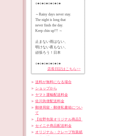
○●○●○●○●○●○●
～Rainy days never stay.
The night is long that
never finds the day.
Keep chin up!!! ～
止まない雨はない、
明けない夜もない、
頑張ろう！日本
○●○●○●○●○●○●
店長日記はこちら>>
送料が無料になる場合
ショップから
ヤマト運輸配送料金
佐川急便配送料金
郵便局留・郵便私書箱につい
て
【佐野包装オリジナル商品】
セイニチ商品配送料金
オリジナル・クレープ包装紙