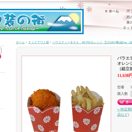
西
東
ネッ
ホーム
>
テイクアウト袋
>
バラエティーＢＯＸ 08-T05オレンジ 【123x81(横x縦)㎜
バラエテ
オレンジ 
（組立
11,638
型番
購入数
›› 特定
品など)