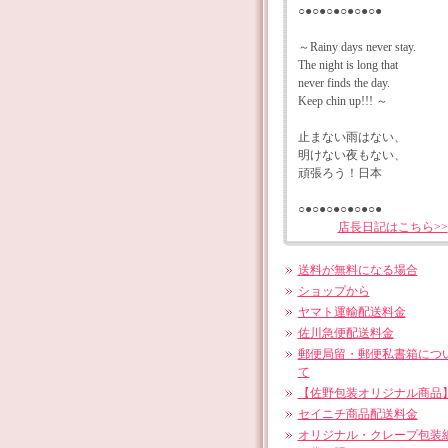
○●○●○●○●○●○●
～Rainy days never stay.
The night is long that
never finds the day.
Keep chin up!!! ～
止まない雨はない、
明けない夜もない、
頑張ろう！日本
○●○●○●○●○●○●
店長日記はこちら>>
送料が無料になる場合
ショップから
ヤマト運輸配送料金
佐川急便配送料金
郵便局留・郵便私書箱につ
て
【佐野包装オリジナル商品
セイニチ商品配送料金
オリジナル・クレープ包装