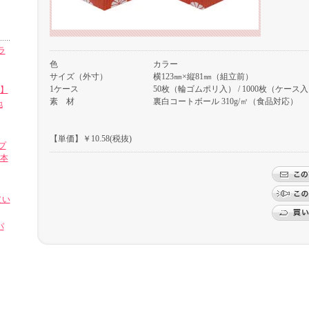
ラ
色
カラー
サイズ（外寸）
横123㎜×縦81㎜（組立前）
1ケース
50枚（輪ゴムポリ入） / 1000枚（ケース
㎜】
素 材
裏白コートボール 310g/㎡（食品対応）
地
【単価】￥10.58(税抜)
プ
0本
（い
パ