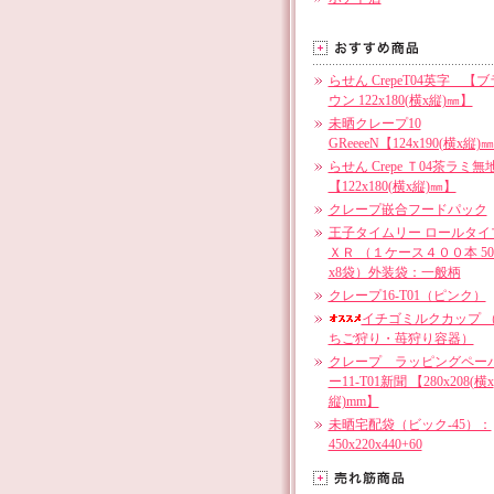
らせん CrepeT04英字 【ブ
ウン 122x180(横x縦)㎜】
未晒クレープ10
GReeeeN【124x190(横x縦)
らせん Crepe Ｔ04茶ラミ無
【122x180(横x縦)㎜】
クレープ嵌合フードパック
王子タイムリー ロールタイ
ＸＲ （１ケース４００本 5
x8袋）外装袋：一般柄
クレープ16-T01（ピンク）
イチゴミルクカップ 
ちご狩り・苺狩り容器）
クレープ ラッピングペー
ー11-T01新聞 【280x208(横x
縦)mm】
未晒宅配袋（ビック-45）：
450x220x440+60