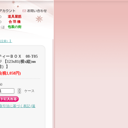
の
道具屋筋
の
合 羽 橋
トは
包装の街
（組立前）】
ィーＢＯＸ 08-T05
【123x81(横x縦)㎜
前）】
円(税1,058円)
60
ケース
商取引法に基づく表記 (返