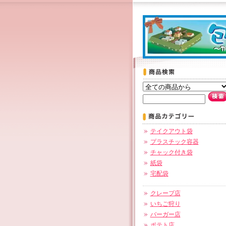
テイクアウト袋
プラスチック容器
チャック付き袋
紙袋
宅配袋
クレープ店
いちご狩り
バーガー店
ポテト店