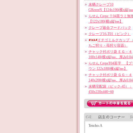
未晒クレープ10
GReeeeN【124x190(横x縦)
らせん Crepe Ｔ04茶ラミ無
【122x180(横x縦)㎜】
クレープ嵌合フードパック
クレープ16-T01（ピンク）
イチゴミルクカップ 
ちご狩り・苺狩り容器）
チャック付ポリ袋 ＥＧ－４
100x140(横x縦)㎜、厚み0.0
らせん CrepeT04英字 【ブ
ウン 122x180(横x縦)㎜】
チャック付ポリ袋 ＧＧ－４
140x200(横x縦)㎜、厚み0.0
未晒宅配袋（ビック-45）：
450x220x440+60
Tencho-A