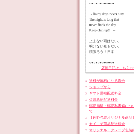
○●○●○●○●○●○●
～Rainy days never stay.
The night is long that
never finds the day.
Keep chin up!!! ～
止まない雨はない、
明けない夜もない、
頑張ろう！日本
○●○●○●○●○●○●
店長日記はこちら>>
送料が無料になる場合
ショップから
ヤマト運輸配送料金
佐川急便配送料金
郵便局留・郵便私書箱につ
て
【佐野包装オリジナル商品
セイニチ商品配送料金
オリジナル・クレープ包装