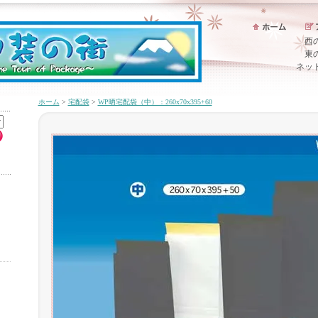
西
東
ネッ
ホーム
>
宅配袋
>
WP晒宅配袋（中）：260x70x395+60