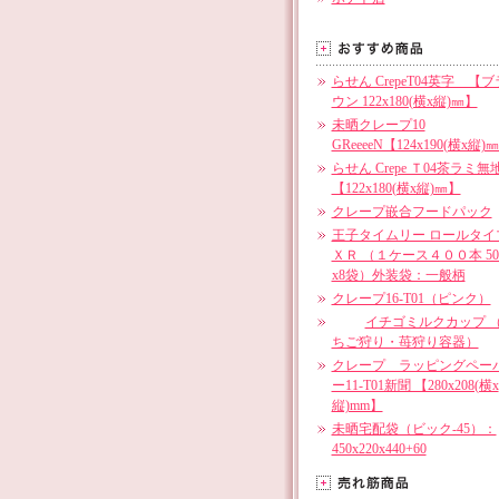
らせん CrepeT04英字 【ブ
ウン 122x180(横x縦)㎜】
未晒クレープ10
GReeeeN【124x190(横x縦)
らせん Crepe Ｔ04茶ラミ無
【122x180(横x縦)㎜】
クレープ嵌合フードパック
王子タイムリー ロールタイ
ＸＲ （１ケース４００本 5
x8袋）外装袋：一般柄
クレープ16-T01（ピンク）
イチゴミルクカップ 
ちご狩り・苺狩り容器）
クレープ ラッピングペー
ー11-T01新聞 【280x208(横x
縦)mm】
未晒宅配袋（ビック-45）：
450x220x440+60