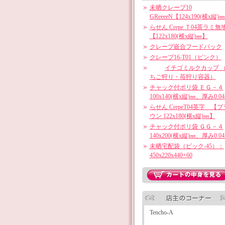
未晒クレープ10
GReeeeN【124x190(横x縦)
らせん Crepe Ｔ04茶ラミ無
【122x180(横x縦)㎜】
クレープ嵌合フードパック
クレープ16-T01（ピンク）
イチゴミルクカップ 
ちご狩り・苺狩り容器）
チャック付ポリ袋 ＥＧ－４
100x140(横x縦)㎜、厚み0.0
らせん CrepeT04英字 【ブ
ウン 122x180(横x縦)㎜】
チャック付ポリ袋 ＧＧ－４
140x200(横x縦)㎜、厚み0.0
未晒宅配袋（ビック-45）：
450x220x440+60
Tencho-A