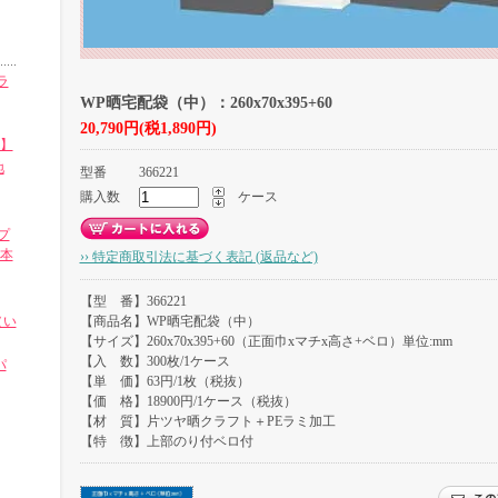
ラ
WP晒宅配袋（中）：260x70x395+60
20,790円(税1,890円)
㎜】
地
型番
366221
購入数
ケース
プ
0本
›› 特定商取引法に基づく表記 (返品など)
【型 番】366221
（い
【商品名】WP晒宅配袋（中）
【サイズ】260x70x395+60（正面巾xマチx高さ+ベロ）単位:mm
【入 数】300枚/1ケース
パ
【単 価】63円/1枚（税抜）
【価 格】18900円/1ケース（税抜）
【材 質】片ツヤ晒クラフト＋PEラミ加工
【特 徴】上部のり付ベロ付