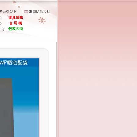
の
道具屋筋
の
合 羽 橋
トは
包装の街