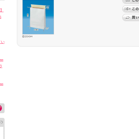
㎜】
地
（い
4㎜
ラ
4㎜