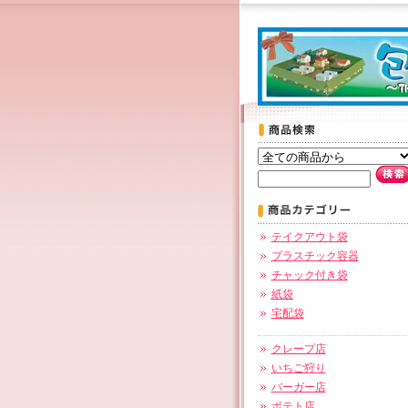
テイクアウト袋
プラスチック容器
チャック付き袋
紙袋
宅配袋
クレープ店
いちご狩り
バーガー店
ポテト店