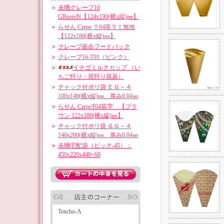
未晒クレープ10
GReeeeN【124x190(横x縦)㎜】
らせん Crepe Ｔ04茶ラミ無地
【122x180(横x縦)㎜】
クレープ嵌合フードパック
クレープ16-T01（ピンク）
イチゴミルクカップ （い
ちご狩り・苺狩り容器）
チャック付ポリ袋 ＥＧ－４
100x140(横x縦)㎜、厚み0.04㎜
らせん CrepeT04英字 【ブラ
ウン 122x180(横x縦)㎜】
チャック付ポリ袋 ＧＧ－４
140x200(横x縦)㎜、厚み0.04㎜
未晒宅配袋（ビック-45）：
450x220x440+60
Tencho-A