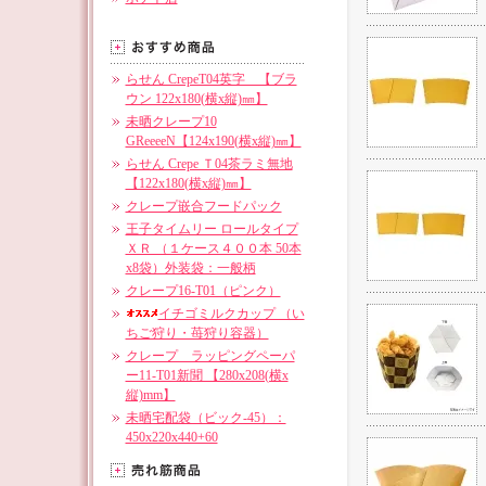
らせん CrepeT04英字 【ブラ
ウン 122x180(横x縦)㎜】
未晒クレープ10
GReeeeN【124x190(横x縦)㎜】
らせん Crepe Ｔ04茶ラミ無地
【122x180(横x縦)㎜】
クレープ嵌合フードパック
王子タイムリー ロールタイプ
ＸＲ （１ケース４００本 50本
x8袋）外装袋：一般柄
クレープ16-T01（ピンク）
イチゴミルクカップ （い
ちご狩り・苺狩り容器）
クレープ ラッピングペーパ
ー11-T01新聞 【280x208(横x
縦)mm】
未晒宅配袋（ビック-45）：
450x220x440+60