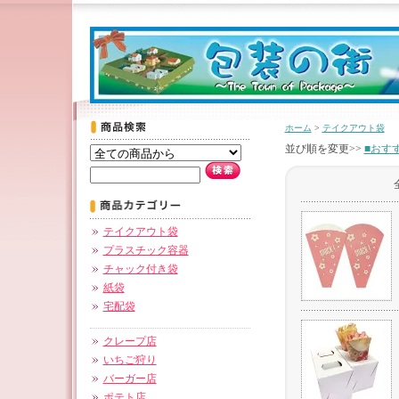
ホーム
>
テイクアウト袋
並び順を変更>>
■おす
テイクアウト袋
プラスチック容器
チャック付き袋
紙袋
宅配袋
クレープ店
いちご狩り
バーガー店
ポテト店