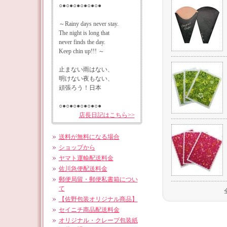
○●○●○●○●○●○●
～Rainy days never stay.
The night is long that
never finds the day.
Keep chin up!!! ～
止まない雨はない、
明けない夜もない、
頑張ろう！日本
○●○●○●○●○●○●
店長日記はこちら>>
送料が無料になる場合
ショップから
ヤマト運輸配送料金
佐川急便配送料金
郵便局留・郵便私書箱につい
て
【佐野包装オリジナル商品】
セイニチ商品配送料金
オリジナル・クレープ包装紙