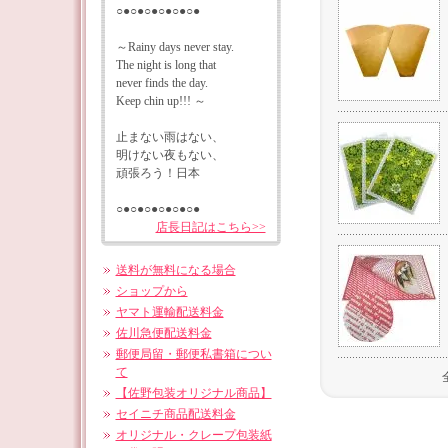
○●○●○●○●○●○●
～Rainy days never stay.
The night is long that
never finds the day.
Keep chin up!!! ～
止まない雨はない、
明けない夜もない、
頑張ろう！日本
○●○●○●○●○●○●
店長日記はこちら>>
送料が無料になる場合
ショップから
ヤマト運輸配送料金
佐川急便配送料金
郵便局留・郵便私書箱につい
て
【佐野包装オリジナル商品】
セイニチ商品配送料金
オリジナル・クレープ包装紙