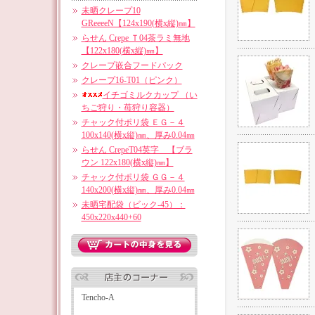
未晒クレープ10
GReeeeN【124x190(横x縦)㎜】
らせん Crepe Ｔ04茶ラミ無地
【122x180(横x縦)㎜】
クレープ嵌合フードパック
クレープ16-T01（ピンク）
イチゴミルクカップ （い
ちご狩り・苺狩り容器）
チャック付ポリ袋 ＥＧ－４
100x140(横x縦)㎜、厚み0.04㎜
らせん CrepeT04英字 【ブラ
ウン 122x180(横x縦)㎜】
チャック付ポリ袋 ＧＧ－４
140x200(横x縦)㎜、厚み0.04㎜
未晒宅配袋（ビック-45）：
450x220x440+60
Tencho-A