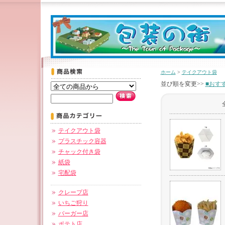
ホーム
>
テイクアウト袋
並び順を変更>>
■おす
テイクアウト袋
プラスチック容器
チャック付き袋
紙袋
宅配袋
クレープ店
いちご狩り
バーガー店
ポテト店