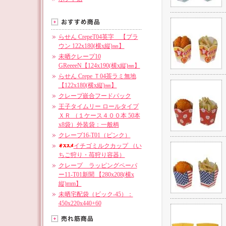
らせん CrepeT04英字 【ブラ
ウン 122x180(横x縦)㎜】
未晒クレープ10
GReeeeN【124x190(横x縦)㎜】
らせん Crepe Ｔ04茶ラミ無地
【122x180(横x縦)㎜】
クレープ嵌合フードパック
王子タイムリー ロールタイプ
ＸＲ （１ケース４００本 50本
x8袋）外装袋：一般柄
クレープ16-T01（ピンク）
イチゴミルクカップ （い
ちご狩り・苺狩り容器）
クレープ ラッピングペーパ
ー11-T01新聞 【280x208(横x
縦)mm】
未晒宅配袋（ビック-45）：
450x220x440+60